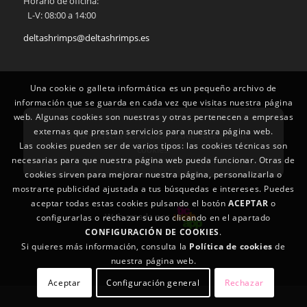
Horario de oficina:
L-V: 08:00 a 14:00
deltashrimps@deltashrimps.es
Una cookie o galleta informática es un pequeño archivo de
información que se guarda en cada vez que visitas nuestra página
web. Algunas cookies son nuestras y otras pertenecen a empresas
externas que prestan servicios para nuestra página web.
Para la correcta visualización, debe aceptar las
Las cookies pueden ser de varios tipos: las cookies técnicas son
cookies.
necesarias para que nuestra página web pueda funcionar. Otras de
cookies sirven para mejorar nuestra página, personalizarla o
mostrarte publicidad ajustada a tus búsquedas e intereses. Puedes
aceptar todas estas cookies pulsando el botón
ACEPTAR
o
Web creada por
configurarlas o rechazar su uso clicando en el apartado
CONFIGURACIÓN DE COOKIES
.
Si quieres más información, consulta la
Política de cookies
de
nuestra página web.
Aceptar
Configuración general
Rechazar