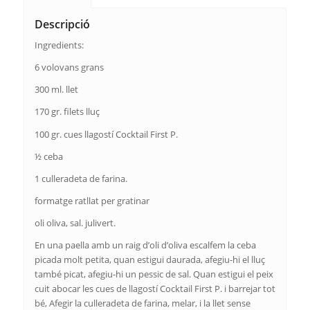
Descripció
Ingredients:
6 volovans grans
300 ml. llet
170 gr. filets lluç
100 gr. cues llagostí Cocktail First P.
½ ceba
1 culleradeta de farina.
formatge ratllat per gratinar
oli oliva, sal. julivert.
En una paella amb un raig d’oli d’oliva escalfem la ceba
picada molt petita, quan estigui daurada, afegiu-hi el lluç
també picat, afegiu-hi un pessic de sal. Quan estigui el peix
cuit abocar les cues de llagostí Cocktail First P. i barrejar tot
bé, Afegir la culleradeta de farina, melar, i la llet sense