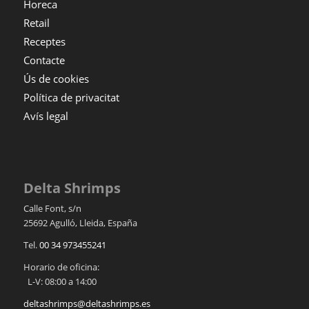
Horeca
Retail
Receptes
Contacte
Ús de cookies
Política de privacitat
Avís legal
Delta Shrimps
Calle Font, s/n
25692
Agulló
,
Lleida
,
España
Tel.
00 34 973455241
Horario de oficina:
L-V: 08:00 a 14:00
deltashrimps@deltashrimps.es