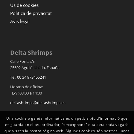
Ús de cookies
Política de privacitat
Avís legal
Delta Shrimps
Calle Font, s/n
25692
Agulló
,
Lleida
,
España
Tel.
00 34 973455241
Horario de oficina:
L-V: 08:00 a 14:00
deltashrimps@deltashrimps.es
Una cookie o galeta informàtica és un petit arxiu d'informació que
es guarda en el teu ordinador, "smartphone" o tauleta cada vegada
que visites la nostra pàgina web. Algunes cookies són nostres i unes