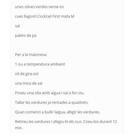
unes olives verdes sense os
cues llagostí Cocktail First mida M
sal
palets de pa
Per a la maionesa:
1 ou a temperatura ambient
oli de gira-sol
una mica de sal
Poseu una olla amb aigua i sal a foc viu.
Tallar les verdures ja rentades a quadrets.
Quan comenci a bullir laigua, afegir les verdures.
Retireu les verdures i afegiu-hi els ous. Coeu-los durant 12
min.