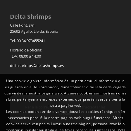
Delta Shrimps
Calle Font, s/n
25692
Agulló
,
Lleida
,
España
Tel.
00 34 973455241
Horario de oficina:
L-V: 08:00 a 14:00
deltashrimps@deltashrimps.es
Una cookie o galeta informàtica és un petit arxiu d'informació que
es guarda en el teu ordinador, "smartphone" o tauleta cada vegada
que visites la nostra pàgina web. Algunes cookies són nostres i unes
altres pertanyen a empreses externes que presten serveis per a la
nostra pàgina web.
Per a la correcta visualització, ha d'acceptar les
Les cookies poden ser de diversos tipus: les cookies tècniques són
cookies.
necessàries perquè la nostra pàgina web pugui funcionar. Altres
cookies serveixen per millorar la nostra pàgina, personalitzar-la o
mostrar-publicitat ajustada a les teves recerques i interessos. Pots