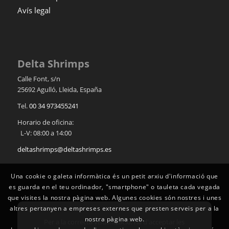
Avís legal
Delta Shrimps
Calle Font, s/n
25692
Agulló
,
Lleida
,
España
Tel.
00 34 973455241
Horario de oficina:
L-V: 08:00 a 14:00
deltashrimps@deltashrimps.es
Una cookie o galeta informàtica és un petit arxiu d'informació que
es guarda en el teu ordinador, "smartphone" o tauleta cada vegada
que visites la nostra pàgina web. Algunes cookies són nostres i unes
altres pertanyen a empreses externes que presten serveis per a la
nostra pàgina web.
Per a la correcta visualització, ha d'acceptar les